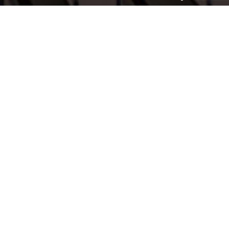
אתם מוזמנים ליצור אתנו קשר ונשמח לספק לכם את השירות
והמוצרים הטובים ביותר.
כתובת: רחוב הבדיל 26, עמק שרה, באר שבע
טלפון:
050-561-7512
אימייל:
office@shaked-aluminum.com