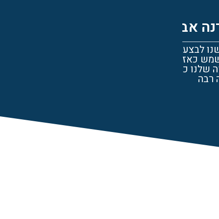
לילך אשדות
מרוצה מאד מהשירות ומהמוצרים העמידים ל
ת
אלמויניום. ממליצה בחום. תודה
שה.