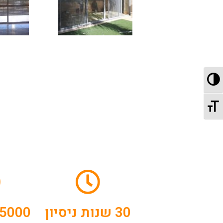
מתג ניגודיות גבוהה
מתג גודל גופן
30 שנות ניסיון